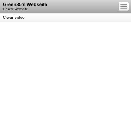
—
Green85's Webseite
—
—
Unsere Webseite
C-wurfvideo