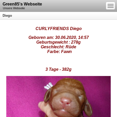
—
Green85's Webseite
—
—
Unsere Webseite
Diego
CURLYFRIENDS Diego
Geboren am: 30.06.2020, 14:57
Geburtsgewicht : 278g
Geschlecht: Rüde
Farbe: Fawn
3 Tage -
382g